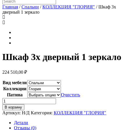
Главная
/
Спальни
/
КОЛЛЕКЦИЯ "ГЛОРИЯ"
/ Шкаф 3х
дверный 1 зеркало
Шкаф 3х дверный 1 зеркало
224 510,00
₽
Вид мебели
Коллекции
Патина
Очистить
Количество
товара
В корзину
Шкаф
Артикул:
Н/Д
Категория:
КОЛЛЕКЦИЯ "ГЛОРИЯ"
3х
дверный
Детали
1
Отзывы (0)