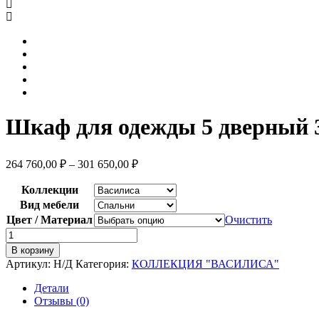
Шкаф для одежды 5 дверный 3
264 760,00
₽
–
301 650,00
₽
Коллекции
Вид мебели
Цвет / Материал
Очистить
Количество
товара
В корзину
Шкаф
Артикул:
Н/Д
Категория:
КОЛЛЕКЦИЯ "ВАСИЛИСА"
для
одежды
Детали
5
Отзывы (0)
дверный