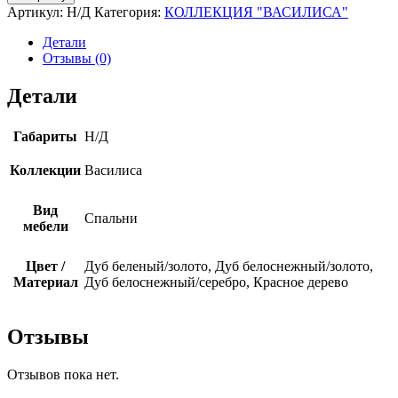
Шкаф
Артикул:
Н/Д
Категория:
КОЛЛЕКЦИЯ "ВАСИЛИСА"
для
одежды
Детали
2
Отзывы (0)
х
дверный
Детали
7
полок
с
Габариты
Н/Д
зеркалами
Коллекции
Василиса
Вид
Спальни
мебели
Цвет /
Дуб беленый/золото, Дуб белоснежный/золото,
Материал
Дуб белоснежный/серебро, Красное дерево
Отзывы
Отзывов пока нет.