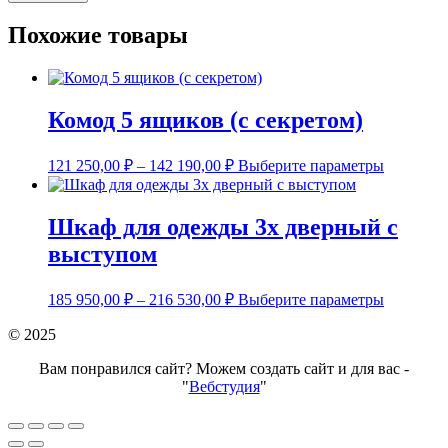
Похожие товары
Комод 5 ящиков (с секретом)
Этот
121 250,00
₽
–
142 190,00
₽
Выберите параметры
товар
имеет
нескольк
Шкаф для одежды 3х дверный с
вариаций
выступом
Опции
можно
выбрать
Этот
185 950,00
₽
–
216 530,00
₽
Выберите параметры
на
товар
странице
имеет
© 2025
товара.
нескольк
вариаций
Вам понравился сайт? Можем создать сайт и для вас -
Опции
"
Вебстудия
"
можно
выбрать
на