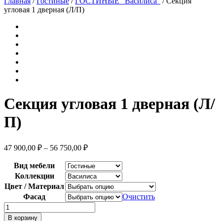
Главная
/
Гостиные
/
ГОСТИНЫЕ "Василиса"
/ Секция
угловая 1 дверная (Л/П)
Секция угловая 1 дверная (Л/
П)
47 900,00
₽
–
56 750,00
₽
Вид мебели
Коллекции
Цвет / Материал
Фасад
Очистить
Количество
товара
В корзину