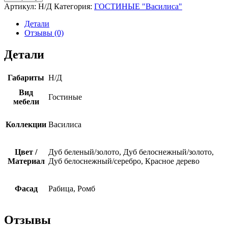
Секция
Артикул:
Н/Д
Категория:
ГОСТИНЫЕ "Василиса"
угловая
1
Детали
дверная
Отзывы (0)
(Л/
П)
Детали
Габариты
Н/Д
Вид
Гостиные
мебели
Коллекции
Василиса
Цвет /
Дуб беленый/золото, Дуб белоснежный/золото,
Материал
Дуб белоснежный/серебро, Красное дерево
Фасад
Рабица, Ромб
Отзывы