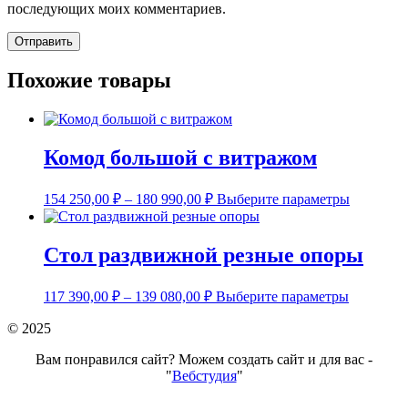
последующих моих комментариев.
Похожие товары
Комод большой с витражом
Этот
154 250,00
₽
–
180 990,00
₽
Выберите параметры
товар
имеет
нескольк
Стол раздвижной резные опоры
вариаций
Опции
Этот
можно
117 390,00
₽
–
139 080,00
₽
Выберите параметры
товар
выбрать
имеет
на
© 2025
нескольк
странице
вариаций
Вам понравился сайт? Можем создать сайт и для вас -
товара.
Опции
"
Вебстудия
"
можно
выбрать