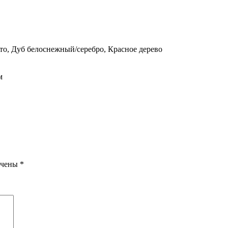
то, Дуб белоснежный/серебро, Красное дерево
м
ечены
*