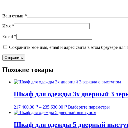
Ваш отзыв
*
Имя
*
Email
*
Сохранить моё имя, email и адрес сайта в этом браузере д
Похожие товары
Шкаф для одежды 3х дверный 3 зер
Этот
217 400,00
₽
–
235 630,00
₽
Выберите параметры
товар
имеет
нескольк
Шкаф для одежды 5 дверный высту
вариаций