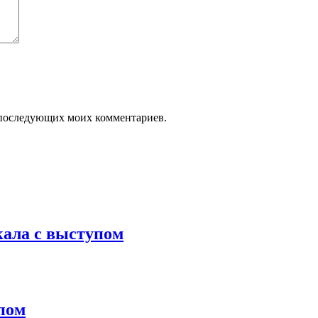
ля последующих моих комментариев.
кала с выступом
о
пом
.