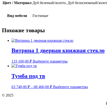
Цвет / Материал
Дуб беленый/золото, Дуб белоснежный/золот
Вид мебели
Гостиные
Похожие товары
Витрина 1 дверная книжная стекло
Этот
133 160,00
₽
Выберите параметры
товар
имеет
несколько
Тумба под тв
вариаций.
Опции
Этот
можно
63 740,00
₽
–
68 460,00
₽
Выберите параметры
товар
выбрать
имеет
на
© 2025
несколько
странице
вариаций.
товара.