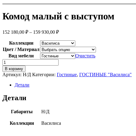
Комод малый с выступом
152 180,00
₽
–
159 930,00
₽
Коллекции
Цвет / Материал
Вид мебели
Очистить
Количество
товара
В корзину
Комод
Артикул:
Н/Д
Категории:
Гостиные
,
ГОСТИНЫЕ "Василиса"
малый
с
Детали
выступом
Детали
Габариты
Н/Д
Коллекции
Василиса