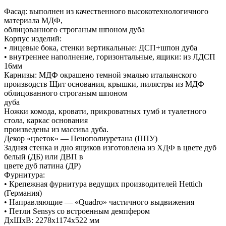
Фасад: выполнен из качественного высокотехнологичного
материала МДФ,
облицованного строганым шпоном дуба
Корпус изделий:
• лицевые бока, стенки вертикальные: ДСП+шпон дуба
• внутреннее наполнение, горизонтальные, ящики: из ЛДСП
16мм
Карнизы: МДФ окрашено темной эмалью итальянского
производств Щит основания, крышки, пилястры из МДФ
облицованного строганым шпоном
дуба
Ножки комода, кровати, прикроватных тумб и туалетного
стола, каркас основания
произведены из массива дуба.
Декор «цветок» — Пенополиуретана (ППУ)
Задняя стенка и дно ящиков изготовлена из ХДФ в цвете дуб
белый (ДБ) или ДВП в
цвете дуб патина (ДР)
Фурнитура:
• Крепежная фурнитура ведущих производителей Hettiсh
(Германия)
• Направляющие — «Quadro» частичного выдвижения
• Петли Sensys со встроенным демпфером
ДxШxВ: 2278x1174x522 мм