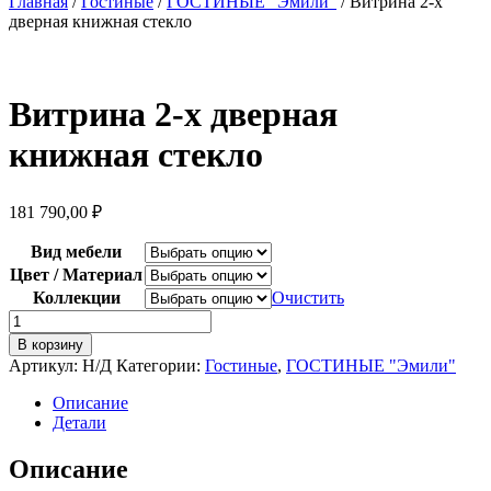
Главная
/
Гостиные
/
ГОСТИНЫЕ "Эмили"
/ Витрина 2-х
дверная книжная стекло
Витрина 2-х дверная
книжная стекло
181 790,00
₽
Вид мебели
Цвет / Материал
Коллекции
Очистить
Количество
товара
В корзину
Витрина
Артикул:
Н/Д
Категории:
Гостиные
,
ГОСТИНЫЕ "Эмили"
2-
х
Описание
дверная
Детали
книжная
стекло
Описание