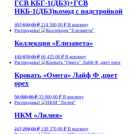
ГСВ КБГ-1(ДБЗ)+ГСВ
НКБ-1(ДБЗ)комод с надстройкой
Первоначальная
Текущая
357 650,00
₽
214 500,00
₽
В корзину
цена
цена:
Распродажа!
составляла
214
357
500,00 ₽.
Коллекция «Елизавета»
650,00 ₽.
Первоначальная
Текущая
132 870,00
₽
66 435,00
₽
В корзину
цена
цена:
Распродажа!
составляла
66
132
435,00 ₽.
Кровать «Омега» Лайф Ф ,цвет
870,00 ₽.
орех
Первоначальная
Текущая
50 900,00
₽
35 000,00
₽
В корзину
цена
цена:
Распродажа!
составляла
35
50
000,00 ₽.
НКМ «Лилия»
900,00 ₽.
Первоначальная
Текущая
217 298,00
₽
130 370,00
₽
В корзину
цена
цена: