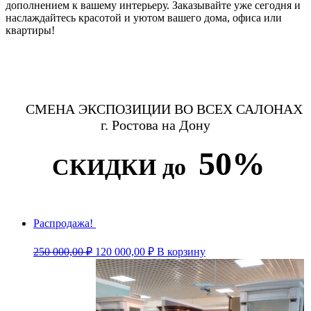
дополнением к вашему интерьеру. Заказывайте уже сегодня и
наслаждайтесь красотой и уютом вашего дома, офиса или
квартиры!
СМЕНА ЭКСПОЗИЦИИ ВО ВСЕХ САЛОНАХ
г. Ростова на Дону
50%
СКИДКИ до
Распродажа!
Первоначальная
Текущая
250 000,00
₽
120 000,00
₽
В корзину
цена
цена:
составляла
120
250
000,00 ₽.
000,00 ₽.