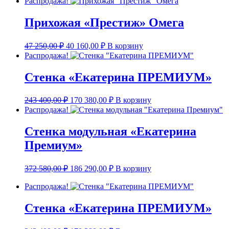
Распродажа!
составляла
130
217
370,00 ₽.
Прихожая «Престиж» Омега
298,00 ₽.
Первоначальная
Текущая
47 250,00
₽
40 160,00
₽
В корзину
цена
цена:
Распродажа!
составляла
40
47
160,00 ₽.
Стенка «Екатерина ПРЕМИУМ»
250,00 ₽.
Первоначальная
Текущая
243 400,00
₽
170 380,00
₽
В корзину
цена
цена:
Распродажа!
составляла
170
243
380,00 ₽.
Стенка модульная «Екатерина
400,00 ₽.
Премиум»
Первоначальная
Текущая
372 580,00
₽
186 290,00
₽
В корзину
цена
цена:
составляла
186
Распродажа!
372
290,00 ₽.
580,00 ₽.
Стенка «Екатерина ПРЕМИУМ»