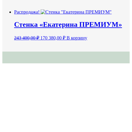
цена
цена:
составляла
186
372
Распродажа!
290,00 ₽.
580,00 ₽.
Стенка «Екатерина ПРЕМИУМ»
Первоначальная
Текущая
243 400,00
₽
170 380,00
₽
В корзину
цена
цена:
составляла
170
243
380,00 ₽.
400,00 ₽.