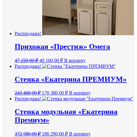
Распродажа!
Прихожая «Престиж» Омега
Первоначальная
Текущая
47 250,00
₽
40 160,00
₽
В корзину
цена
цена:
Распродажа!
составляла
40
47
160,00 ₽.
Стенка «Екатерина ПРЕМИУМ»
250,00 ₽.
Первоначальная
Текущая
243 400,00
₽
170 380,00
₽
В корзину
цена
цена:
Распродажа!
составляла
170
243
380,00 ₽.
Стенка модульная «Екатерина
400,00 ₽.
Премиум»
Первоначальная
Текущая
372 580,00
₽
186 290,00
₽
В корзину