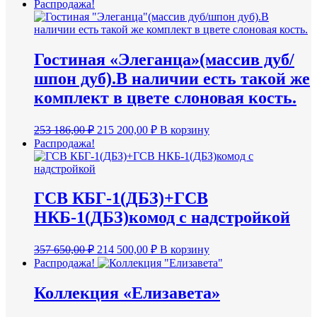
цена
цена:
Распродажа!
составляла
120
250
000,00 ₽.
000,00 ₽.
Гостиная «Элеганца»(массив дуб/
шпон дуб).В наличии есть такой же
комплект в цвете слоновая кость.
Первоначальная
Текущая
253 186,00
₽
215 200,00
₽
В корзину
цена
цена:
Распродажа!
составляла
215
253
200,00 ₽.
186,00 ₽.
ГСВ КБГ-1(ДБЗ)+ГСВ
НКБ-1(ДБЗ)комод с надстройкой
Первоначальная
Текущая
357 650,00
₽
214 500,00
₽
В корзину
цена
цена:
Распродажа!
составляла
214
357
500,00 ₽.
Коллекция «Елизавета»
650,00 ₽.