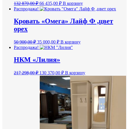
Первоначальная
Текущая
132 870,00
₽
66 435,00
₽
В корзину
цена
цена:
Распродажа!
составляла
66
132
435,00 ₽.
Кровать «Омега» Лайф Ф ,цвет
870,00 ₽.
орех
Первоначальная
Текущая
50 900,00
₽
35 000,00
₽
В корзину
цена
цена:
Распродажа!
составляла
35
50
000,00 ₽.
НКМ «Лилия»
900,00 ₽.
Первоначальная
Текущая
217 298,00
₽
130 370,00
₽
В корзину
цена
цена:
составляла
130
217
370,00 ₽.
298,00 ₽.