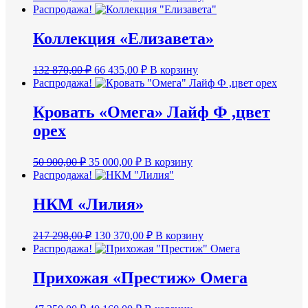
цена
цена:
Распродажа!
составляла
214
357
500,00 ₽.
Коллекция «Елизавета»
650,00 ₽.
Первоначальная
Текущая
132 870,00
₽
66 435,00
₽
В корзину
цена
цена:
Распродажа!
составляла
66
132
435,00 ₽.
Кровать «Омега» Лайф Ф ,цвет
870,00 ₽.
орех
Первоначальная
Текущая
50 900,00
₽
35 000,00
₽
В корзину
цена
цена:
Распродажа!
составляла
35
50
000,00 ₽.
НКМ «Лилия»
900,00 ₽.
Первоначальная
Текущая
217 298,00
₽
130 370,00
₽
В корзину
цена
цена:
Распродажа!
составляла
130
217
370,00 ₽.
Прихожая «Престиж» Омега
298,00 ₽.
Первоначальная
Текущая