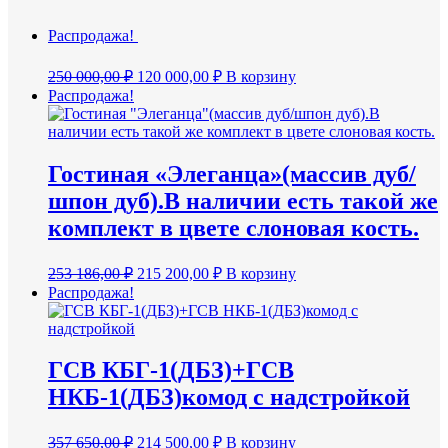
Распродажа!
Первоначальная
Текущая
250 000,00
₽
120 000,00
₽
В корзину
цена
цена:
Распродажа!
составляла
120
250
000,00 ₽.
000,00 ₽.
Гостиная «Элеганца»(массив дуб/
шпон дуб).В наличии есть такой же
комплект в цвете слоновая кость.
Первоначальная
Текущая
253 186,00
₽
215 200,00
₽
В корзину
цена
цена:
Распродажа!
составляла
215
253
200,00 ₽.
186,00 ₽.
ГСВ КБГ-1(ДБЗ)+ГСВ
НКБ-1(ДБЗ)комод с надстройкой
Первоначальная
Текущая
357 650,00
₽
214 500,00
₽
В корзину