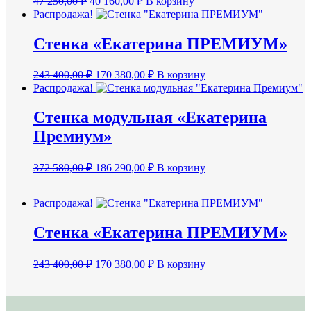
47 250,00
₽
40 160,00
₽
В корзину
цена
цена:
Распродажа!
составляла
40
47
160,00 ₽.
Стенка «Екатерина ПРЕМИУМ»
250,00 ₽.
Первоначальная
Текущая
243 400,00
₽
170 380,00
₽
В корзину
цена
цена:
Распродажа!
составляла
170
243
380,00 ₽.
Стенка модульная «Екатерина
400,00 ₽.
Премиум»
Первоначальная
Текущая
372 580,00
₽
186 290,00
₽
В корзину
цена
цена:
составляла
186
372
Распродажа!
290,00 ₽.
580,00 ₽.
Стенка «Екатерина ПРЕМИУМ»
Первоначальная
Текущая
243 400,00
₽
170 380,00
₽
В корзину
цена
цена:
составляла
170
243
380,00 ₽.